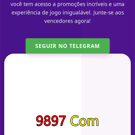
você tem acesso a promoções incríveis e uma
experiência de jogo inigualável. Junte-se aos
vencedores agora!
SEGUIR NO TELEGRAM