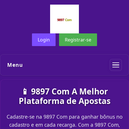
Login
Registrar-se
Menu
📱 9897 Com A Melhor
Plataforma de Apostas
Cadastre-se na 9897 Com para ganhar bônus no
cadastro e em cada recarga. Com a 9897 Com,