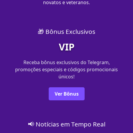
novatos e veteranos.
🎁 Bônus Exclusivos
VIP
Receba bônus exclusivos do Telegram,
promoções especiais e códigos promocionais
únicos!
Ver Bônus
📢 Notícias em Tempo Real