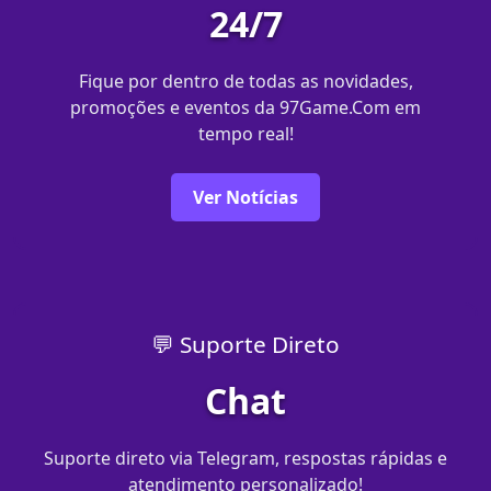
24/7
Fique por dentro de todas as novidades,
promoções e eventos da 97Game.Com em
tempo real!
Ver Notícias
💬 Suporte Direto
Chat
Suporte direto via Telegram, respostas rápidas e
atendimento personalizado!