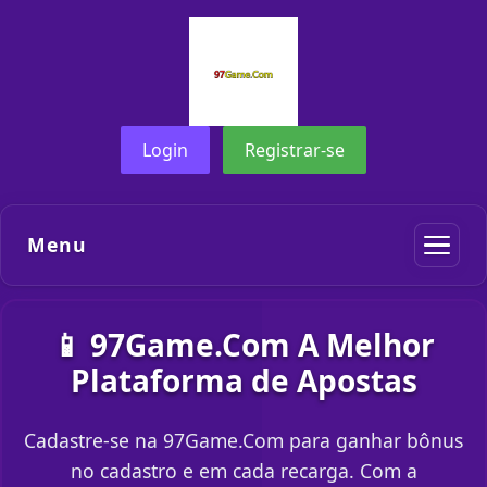
Login
Registrar-se
Menu
📱 97Game.Com A Melhor
Plataforma de Apostas
Cadastre-se na 97Game.Com para ganhar bônus
no cadastro e em cada recarga. Com a