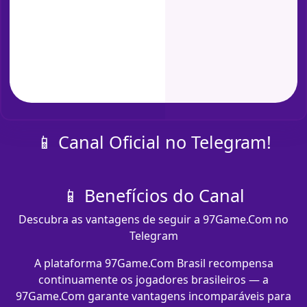
📱 Canal Oficial no Telegram!
📱 Benefícios do Canal
Descubra as vantagens de seguir a 97Game.Com no
Telegram
A plataforma 97Game.Com Brasil recompensa
continuamente os jogadores brasileiros — a
97Game.Com garante vantagens incomparáveis para