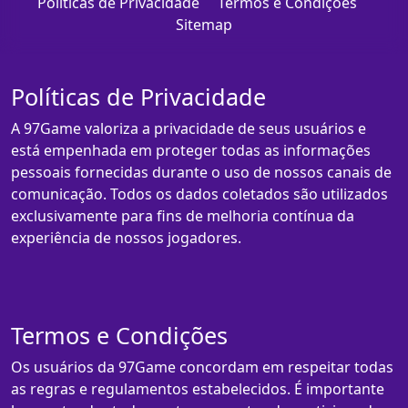
Políticas de Privacidade
Termos e Condições
Sitemap
Políticas de Privacidade
A 97Game valoriza a privacidade de seus usuários e
está empenhada em proteger todas as informações
pessoais fornecidas durante o uso de nossos canais de
comunicação. Todos os dados coletados são utilizados
exclusivamente para fins de melhoria contínua da
experiência de nossos jogadores.
Termos e Condições
Os usuários da 97Game concordam em respeitar todas
as regras e regulamentos estabelecidos. É importante