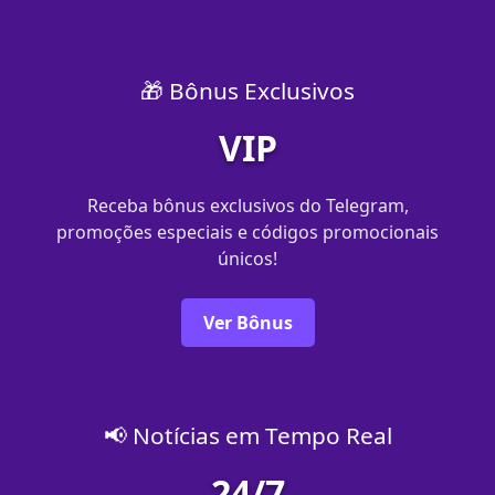
🎁 Bônus Exclusivos
VIP
Receba bônus exclusivos do Telegram,
promoções especiais e códigos promocionais
únicos!
Ver Bônus
📢 Notícias em Tempo Real
24/7