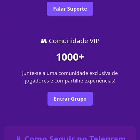
Falar Suporte
👥 Comunidade VIP
1000+
Junte-se a uma comunidade exclusiva de
jogadores e compartilhe experiências!
Entrar Grupo
📱 Como Seguir no Telegram