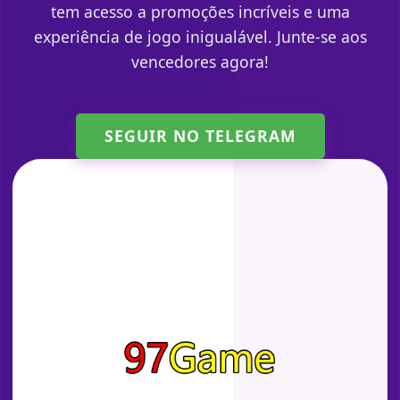
tem acesso a promoções incríveis e uma
experiência de jogo inigualável. Junte-se aos
vencedores agora!
SEGUIR NO TELEGRAM