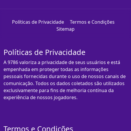
Políticas de Privacidade
Termos e Condições
Sitemap
Políticas de Privacidade
A 9786 valoriza a privacidade de seus usuários e está
empenhada em proteger todas as informações
pessoais fornecidas durante o uso de nossos canais de
comunicação. Todos os dados coletados são utilizados
exclusivamente para fins de melhoria contínua da
experiência de nossos jogadores.
Termos e Condições