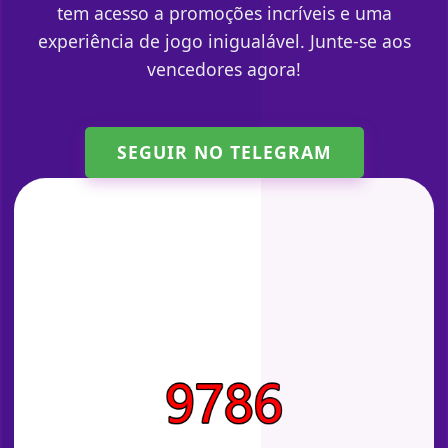
tem acesso a promoções incríveis e uma
experiência de jogo inigualável. Junte-se aos
vencedores agora!
SEGUIR NO TELEGRAM