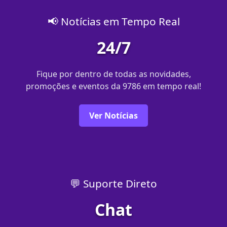
📢 Notícias em Tempo Real
24/7
Fique por dentro de todas as novidades,
promoções e eventos da 9786 em tempo real!
Ver Notícias
💬 Suporte Direto
Chat