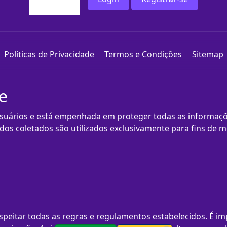
Políticas de Privacidade
Termos e Condições
Sitemap
de
 usuários e está empenhada em proteger todas as informaçõ
os coletados são utilizados exclusivamente para fins de m
eitar todas as regras e regulamentos estabelecidos. É im