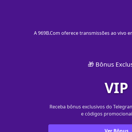
A 969B.Com oferece transmissões ao vivo em
🎁 Bônus Exclu
VIP
Receba bônus exclusivos do Telegra
e códigos promocionai
Ver Bônus