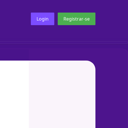
Login
Registrar-se