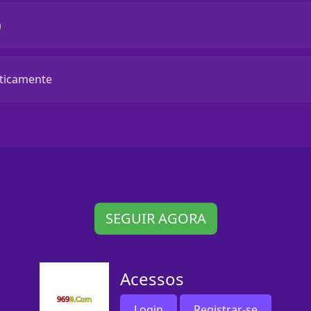
a
aticamente
SEGUIR AGORA
Acessos
Login
Registrar-se