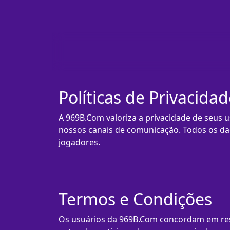
Políticas de Privacida
A 969B.Com valoriza a privacidade de seus
nossos canais de comunicação. Todos os dad
jogadores.
Termos e Condições
Os usuários da 969B.Com concordam em resp