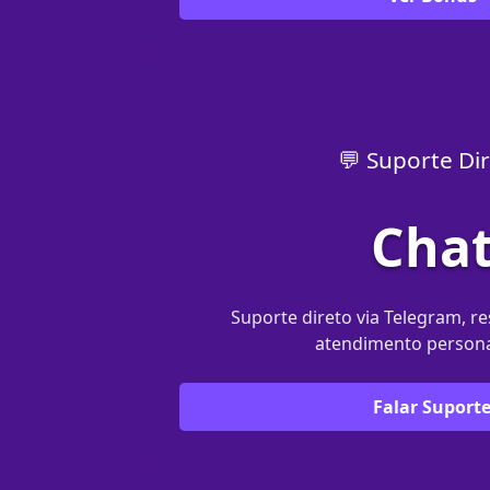
💬 Suporte Di
Cha
Suporte direto via Telegram, r
atendimento persona
Falar Suport