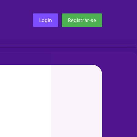
Login
Registrar-se