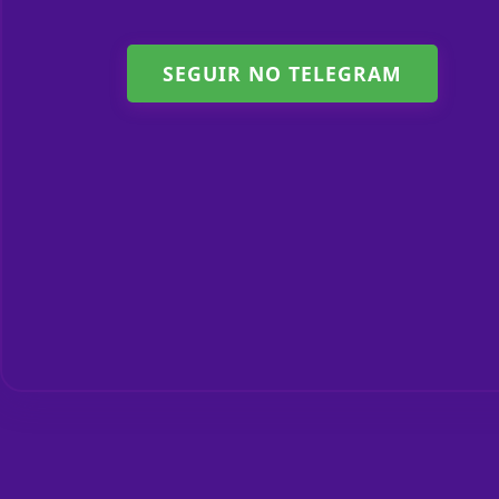
SEGUIR NO TELEGRAM