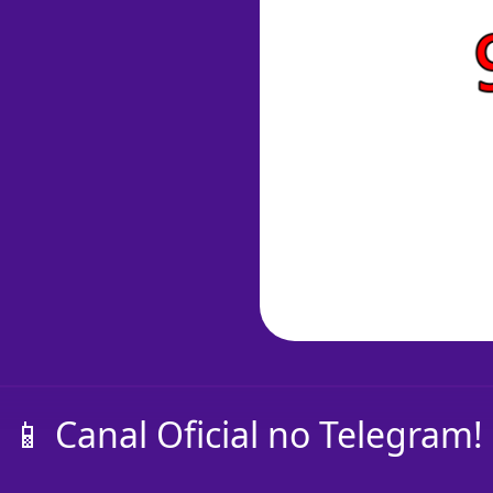
📱 Canal Oficial no Telegram!