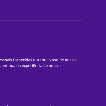
essoais fornecidas durante o uso de nossos
 contínua da experiência de nossos