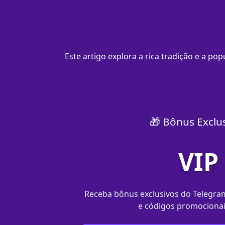
Este artigo explora a rica tradição e a p
🎁 Bônus Exclu
VIP
Receba bônus exclusivos do Telegra
e códigos promocionai