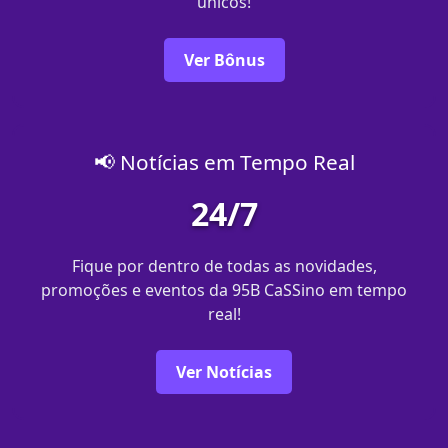
únicos!
Ver Bônus
📢 Notícias em Tempo Real
24/7
Fique por dentro de todas as novidades,
promoções e eventos da 95B CaSSino em tempo
real!
Ver Notícias