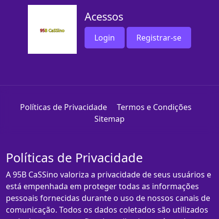
Acessos
Login
Registrar-se
Políticas de Privacidade
Termos e Condições
Sitemap
Políticas de Privacidade
A 95B CaSSino valoriza a privacidade de seus usuários e
está empenhada em proteger todas as informações
pessoais fornecidas durante o uso de nossos canais de
comunicação. Todos os dados coletados são utilizados