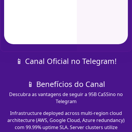
📱 Canal Oficial no Telegram!
📱 Benefícios do Canal
Descubra as vantagens de seguir a 95B CaSSino no
Telegram
Infrastructure deployed across multi-region cloud
architecture (AWS, Google Cloud, Azure redundancy)
com 99.99% uptime SLA. Server clusters utilize