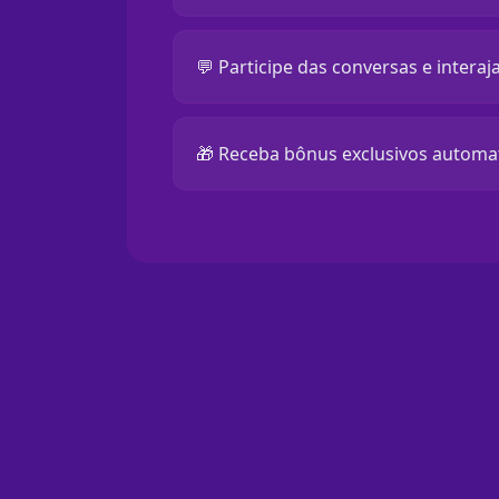
💬 Participe das conversas e interaj
🎁 Receba bônus exclusivos autom