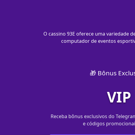
O cassino 93E oferece uma variedade de
computador de eventos esportiv
🎁 Bônus Exclu
VIP
Receba bônus exclusivos do Telegra
e códigos promocionai