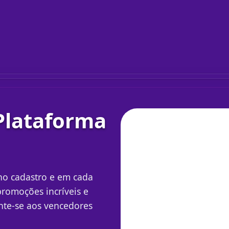
Plataforma
no cadastro e em cada
promoções incríveis e
unte-se aos vencedores