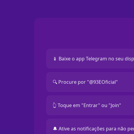
📱 Baixe o app Telegram no seu disp
🔍 Procure por "@93EOficial"
👆 Toque em "Entrar" ou "Join"
🔔 Ative as notificações para não p