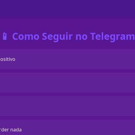
📱 Como Seguir no Telegram
ositivo
erder nada