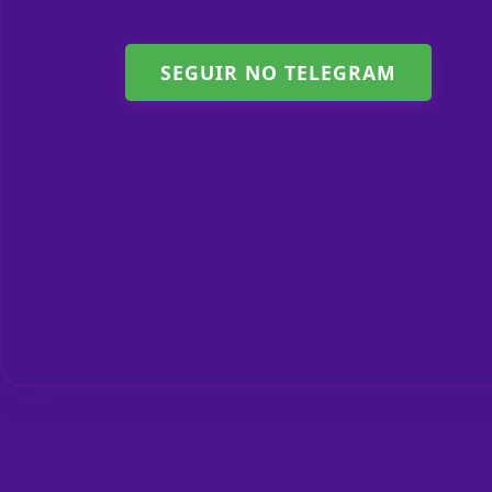
SEGUIR NO TELEGRAM