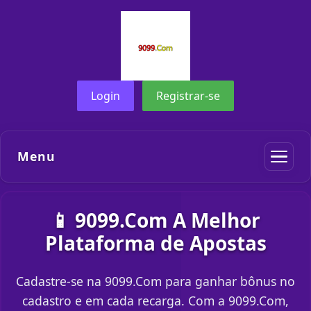
Login
Registrar-se
Menu
📱 9099.Com A Melhor
Plataforma de Apostas
Cadastre-se na 9099.Com para ganhar bônus no
cadastro e em cada recarga. Com a 9099.Com,