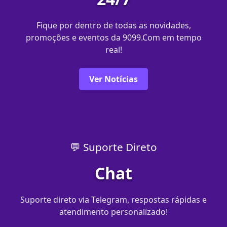
Fique por dentro de todas as novidades,
promoções e eventos da 9099.Com em tempo
real!
Ver Notícias
💬 Suporte Direto
Chat
Suporte direto via Telegram, respostas rápidas e
atendimento personalizado!