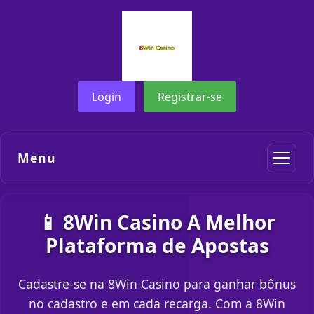
Login
Registrar-se
Menu
📱 8Win Casino A Melhor
Plataforma de Apostas
Cadastre-se na 8Win Casino para ganhar bônus
no cadastro e em cada recarga. Com a 8Win