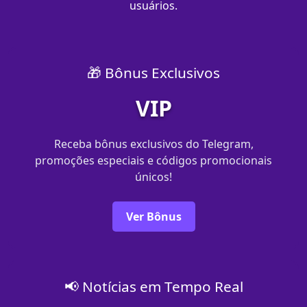
usuários.
🎁 Bônus Exclusivos
VIP
Receba bônus exclusivos do Telegram,
promoções especiais e códigos promocionais
únicos!
Ver Bônus
📢 Notícias em Tempo Real