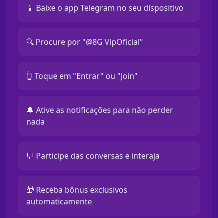
📱 Baixe o app Telegram no seu dispositivo
🔍 Procure por "@8G VipOficial"
👆 Toque em "Entrar" ou "Join"
🔔 Ative as notificações para não perder
nada
💬 Participe das conversas e interaja
🎁 Receba bônus exclusivos
automaticamente