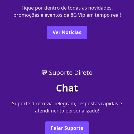
Fique por dentro de todas as novidades,
promoções e eventos da 8G Vip em tempo real!
Ver Notícias
💬 Suporte Direto
Chat
Suporte direto via Telegram, respostas rápidas e
atendimento personalizado!
Falar Suporte