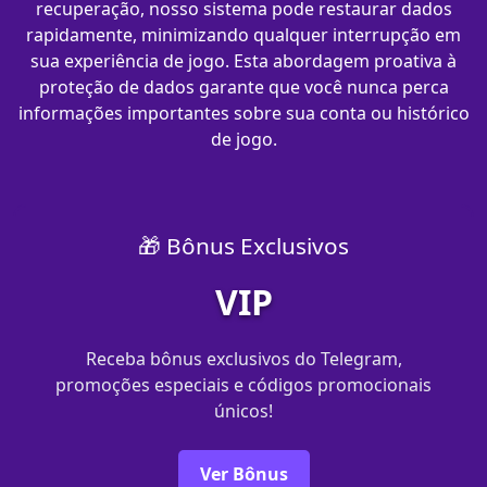
recuperação, nosso sistema pode restaurar dados
rapidamente, minimizando qualquer interrupção em
sua experiência de jogo. Esta abordagem proativa à
proteção de dados garante que você nunca perca
informações importantes sobre sua conta ou histórico
de jogo.
🎁 Bônus Exclusivos
VIP
Receba bônus exclusivos do Telegram,
promoções especiais e códigos promocionais
únicos!
Ver Bônus