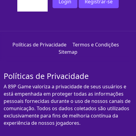
Login
Registrar-se
Políticas de Privacidade
Termos e Condições
Sitemap
Políticas de Privacidade
A 89P Game valoriza a privacidade de seus usuários e
está empenhada em proteger todas as informações
pessoais fornecidas durante o uso de nossos canais de
comunicação. Todos os dados coletados são utilizados
exclusivamente para fins de melhoria contínua da
experiência de nossos jogadores.