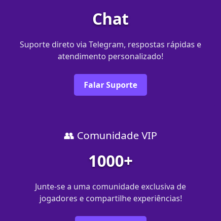
Chat
Suporte direto via Telegram, respostas rápidas e
atendimento personalizado!
Falar Suporte
👥 Comunidade VIP
1000+
Junte-se a uma comunidade exclusiva de
jogadores e compartilhe experiências!