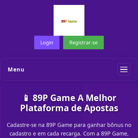
Login
Registrar-se
Menu
📱 89P Game A Melhor
Plataforma de Apostas
Cadastre-se na 89P Game para ganhar bônus no
cadastro e em cada recarga. Com a 89P Game,