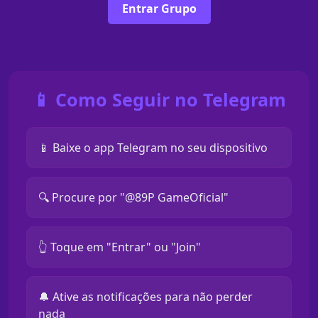
Entrar Grupo
📱 Como Seguir no Telegram
📱 Baixe o app Telegram no seu dispositivo
🔍 Procure por "@89P GameOficial"
👆 Toque em "Entrar" ou "Join"
🔔 Ative as notificações para não perder
nada