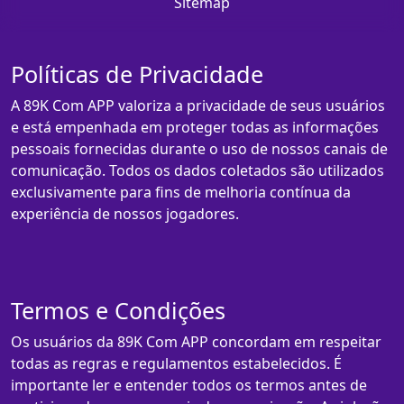
Sitemap
Políticas de Privacidade
A 89K Com APP valoriza a privacidade de seus usuários
e está empenhada em proteger todas as informações
pessoais fornecidas durante o uso de nossos canais de
comunicação. Todos os dados coletados são utilizados
exclusivamente para fins de melhoria contínua da
experiência de nossos jogadores.
Termos e Condições
Os usuários da 89K Com APP concordam em respeitar
todas as regras e regulamentos estabelecidos. É
importante ler e entender todos os termos antes de