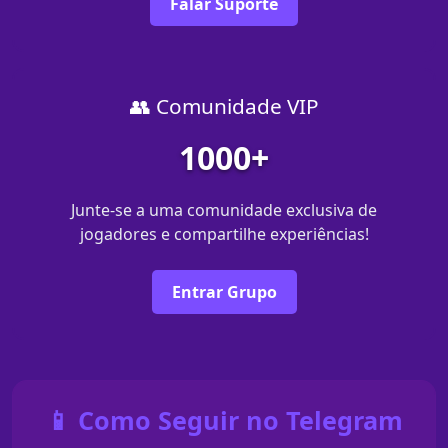
Falar Suporte
👥 Comunidade VIP
1000+
Junte-se a uma comunidade exclusiva de
jogadores e compartilhe experiências!
Entrar Grupo
📱 Como Seguir no Telegram