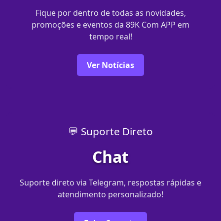
Fique por dentro de todas as novidades,
promoções e eventos da 89K Com APP em
tempo real!
Ver Notícias
💬 Suporte Direto
Chat
Suporte direto via Telegram, respostas rápidas e
atendimento personalizado!