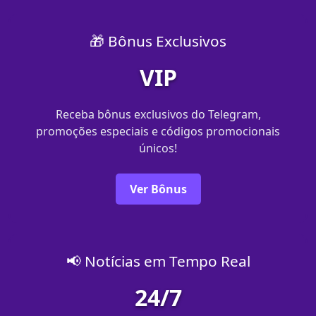
🎁 Bônus Exclusivos
VIP
Receba bônus exclusivos do Telegram,
promoções especiais e códigos promocionais
únicos!
Ver Bônus
📢 Notícias em Tempo Real
24/7