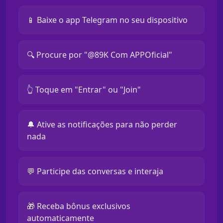
📱 Baixe o app Telegram no seu dispositivo
🔍 Procure por "@89K Com APPOficial"
👆 Toque em "Entrar" ou "Join"
🔔 Ative as notificações para não perder
nada
💬 Participe das conversas e interaja
🎁 Receba bônus exclusivos
automaticamente