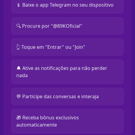
📱 Baixe o app Telegram no seu dispositivo
🔍 Procure por "@89KOficial"
👆 Toque em "Entrar" ou "Join"
🔔 Ative as notificações para não perder
nada
💬 Participe das conversas e interaja
🎁 Receba bônus exclusivos
automaticamente