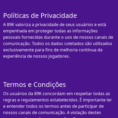
Políticas de Privacidade
A 89K valoriza a privacidade de seus usuários e está
empenhada em proteger todas as informações
pessoais fornecidas durante o uso de nossos canais de
comunicação. Todos os dados coletados são utilizados
exclusivamente para fins de melhoria contínua da
experiência de nossos jogadores.
Termos e Condições
Os usuários da 89K concordam em respeitar todas as
regras e regulamentos estabelecidos. É importante ler
e entender todos os termos antes de participar de
nossos canais de comunicação. A violação destes