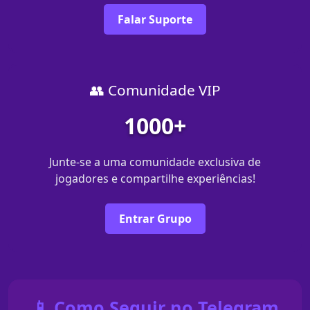
Falar Suporte
👥 Comunidade VIP
1000+
Junte-se a uma comunidade exclusiva de
jogadores e compartilhe experiências!
Entrar Grupo
📱 Como Seguir no Telegram