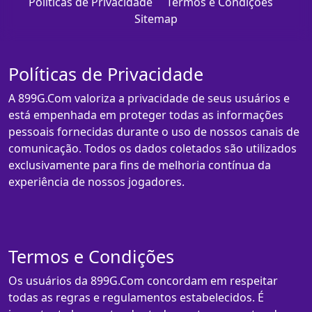
Políticas de Privacidade
Termos e Condições
Sitemap
Políticas de Privacidade
A 899G.Com valoriza a privacidade de seus usuários e
está empenhada em proteger todas as informações
pessoais fornecidas durante o uso de nossos canais de
comunicação. Todos os dados coletados são utilizados
exclusivamente para fins de melhoria contínua da
experiência de nossos jogadores.
Termos e Condições
Os usuários da 899G.Com concordam em respeitar
todas as regras e regulamentos estabelecidos. É