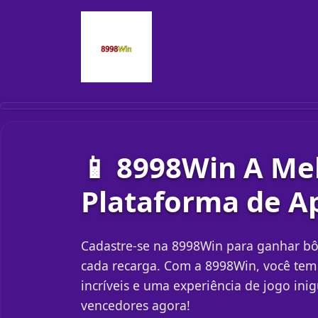
📱 8998Win A Me
Plataforma de A
Cadastre-se na 8998Win para ganhar bô
cada recarga. Com a 8998Win, você tem
incríveis e uma experiência de jogo inig
vencedores agora!