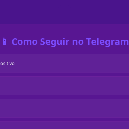
📱 Como Seguir no Telegram
ositivo