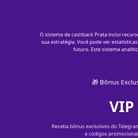
O sistema de cashback Prata inclui recu
sua estratégia. Você pode ver estatístic
futuro. Este sistema analít
🎁 Bônus Exclu
VIP
Receba bônus exclusivos do Telegra
e códigos promocionai