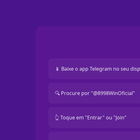
📱 Baixe o app Telegram no seu disp
🔍 Procure por "@8998WinOficial"
👆 Toque em "Entrar" ou "Join"