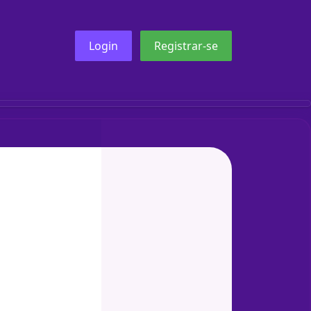
Login
Registrar-se