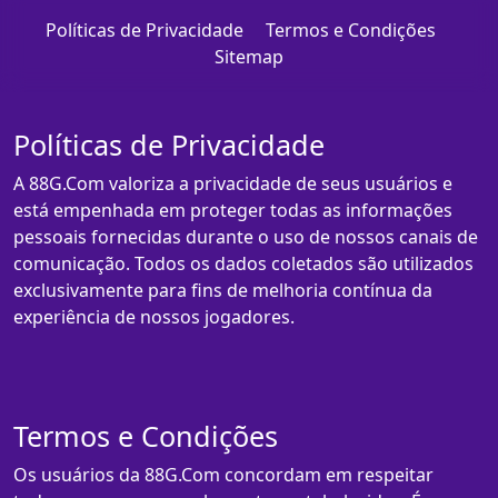
Políticas de Privacidade
Termos e Condições
Sitemap
Políticas de Privacidade
A 88G.Com valoriza a privacidade de seus usuários e
está empenhada em proteger todas as informações
pessoais fornecidas durante o uso de nossos canais de
comunicação. Todos os dados coletados são utilizados
exclusivamente para fins de melhoria contínua da
experiência de nossos jogadores.
Termos e Condições
Os usuários da 88G.Com concordam em respeitar