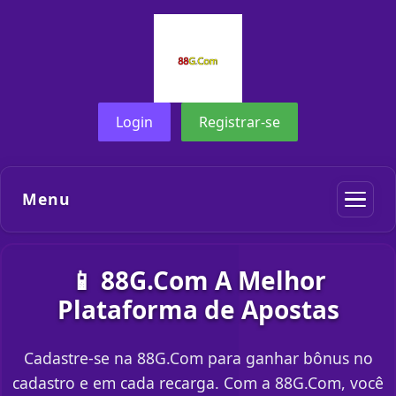
Login
Registrar-se
Menu
📱 88G.Com A Melhor
Plataforma de Apostas
Cadastre-se na 88G.Com para ganhar bônus no
cadastro e em cada recarga. Com a 88G.Com, você