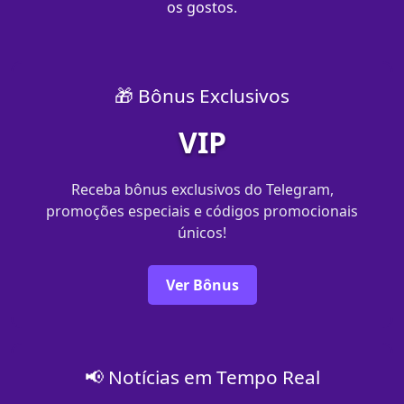
os gostos.
🎁 Bônus Exclusivos
VIP
Receba bônus exclusivos do Telegram,
promoções especiais e códigos promocionais
únicos!
Ver Bônus
📢 Notícias em Tempo Real