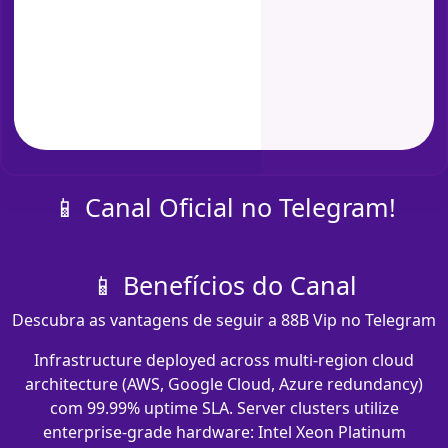
📱 Canal Oficial no Telegram!
📱 Benefícios do Canal
Descubra as vantagens de seguir a 88B Vip no Telegram
Infrastructure deployed across multi-region cloud
architecture (AWS, Google Cloud, Azure redundancy)
com 99.99% uptime SLA. Server clusters utilize
enterprise-grade hardware: Intel Xeon Platinum