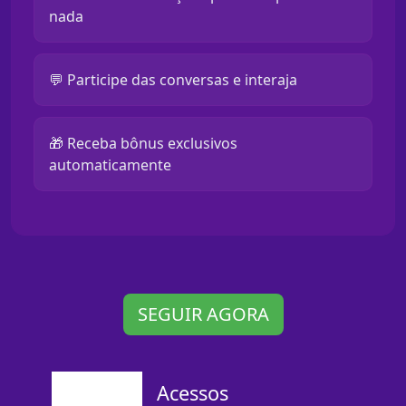
nada
💬 Participe das conversas e interaja
🎁 Receba bônus exclusivos
automaticamente
SEGUIR AGORA
Acessos