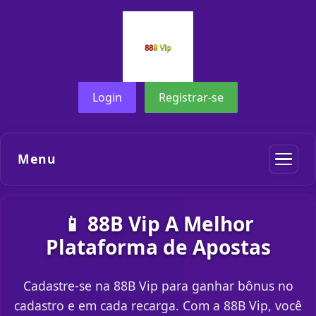
Login
Registrar-se
Menu
📱 88B Vip A Melhor
Plataforma de Apostas
Cadastre-se na 88B Vip para ganhar bônus no
cadastro e em cada recarga. Com a 88B Vip, você