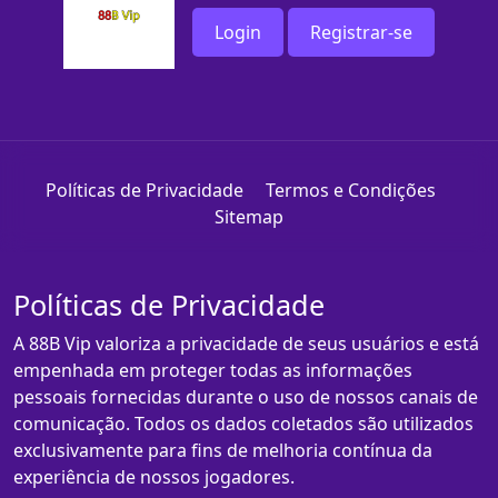
Login
Registrar-se
Políticas de Privacidade
Termos e Condições
Sitemap
Políticas de Privacidade
A 88B Vip valoriza a privacidade de seus usuários e está
empenhada em proteger todas as informações
pessoais fornecidas durante o uso de nossos canais de
comunicação. Todos os dados coletados são utilizados
exclusivamente para fins de melhoria contínua da
experiência de nossos jogadores.