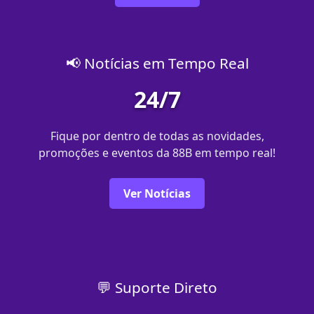
📢 Notícias em Tempo Real
24/7
Fique por dentro de todas as novidades,
promoções e eventos da 88B em tempo real!
Ver Notícias
💬 Suporte Direto