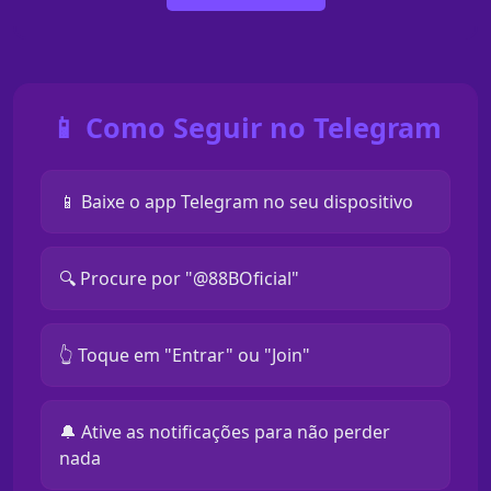
📱 Como Seguir no Telegram
📱 Baixe o app Telegram no seu dispositivo
🔍 Procure por "@88BOficial"
👆 Toque em "Entrar" ou "Join"
🔔 Ative as notificações para não perder
nada