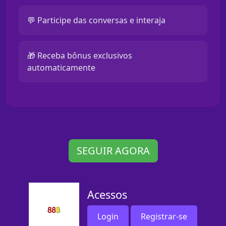
💬 Participe das conversas e interaja
🎁 Receba bônus exclusivos
automaticamente
SEGUIR AGORA
Acessos
Login
Registrar-se