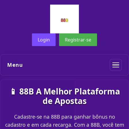
Login
Registrar-se
Menu
📱 88B A Melhor Plataforma
de Apostas
Cadastre-se na 88B para ganhar bônus no
cadastro e em cada recarga. Com a 88B, você tem