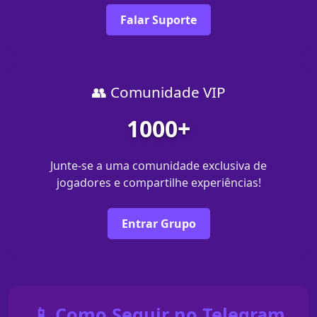
Falar Suporte
👥 Comunidade VIP
1000+
Junte-se a uma comunidade exclusiva de
jogadores e compartilhe experiências!
Entrar Grupo
📱 Como Seguir no Telegram