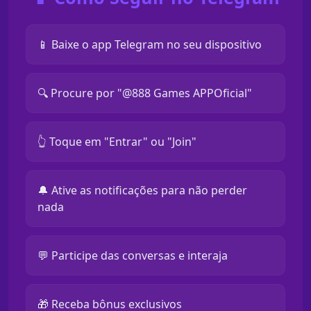
📱 Baixe o app Telegram no seu dispositivo
🔍 Procure por "@888 Games APPOficial"
👆 Toque em "Entrar" ou "Join"
🔔 Ative as notificações para não perder
nada
💬 Participe das conversas e interaja
🎁 Receba bônus exclusivos