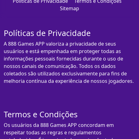
Políticas de Privacidade
Termos e Condições
Sitemap
Políticas de Privacidade
A 888 Games APP valoriza a privacidade de seus
usuários e está empenhada em proteger todas as
informações pessoais fornecidas durante o uso de
nossos canais de comunicação. Todos os dados
coletados são utilizados exclusivamente para fins de
melhoria contínua da experiência de nossos jogadores.
Termos e Condições
Os usuários da 888 Games APP concordam em
respeitar todas as regras e regulamentos