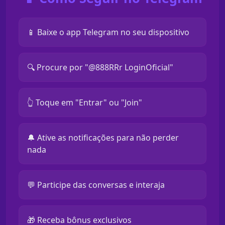
📱 Baixe o app Telegram no seu dispositivo
🔍 Procure por "@888RRr LoginOficial"
👆 Toque em "Entrar" ou "Join"
🔔 Ative as notificações para não perder
nada
💬 Participe das conversas e interaja
🎁 Receba bônus exclusivos