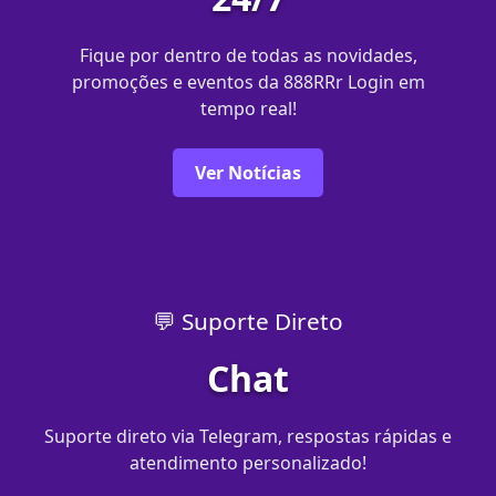
Fique por dentro de todas as novidades,
promoções e eventos da 888RRr Login em
tempo real!
Ver Notícias
💬 Suporte Direto
Chat
Suporte direto via Telegram, respostas rápidas e
atendimento personalizado!