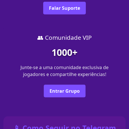
Falar Suporte
👥 Comunidade VIP
1000+
Junte-se a uma comunidade exclusiva de
jogadores e compartilhe experiências!
Entrar Grupo
📱 Como Seguir no Telegram