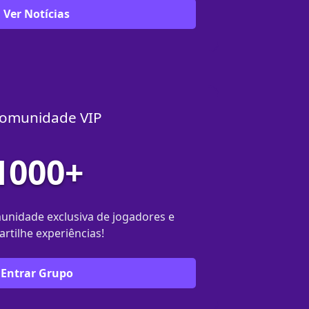
Ver Notícias
Comunidade VIP
1000+
unidade exclusiva de jogadores e
rtilhe experiências!
Entrar Grupo