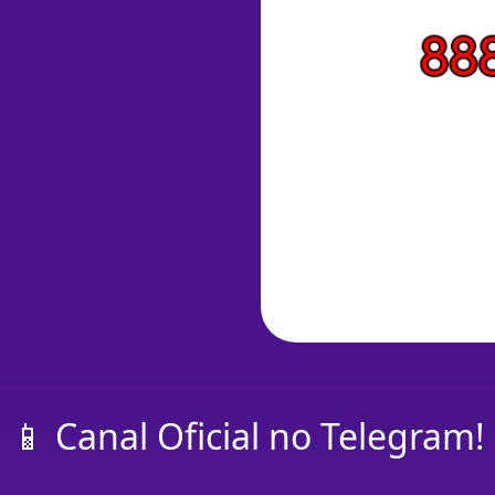
📱 Canal Oficial no Telegram!