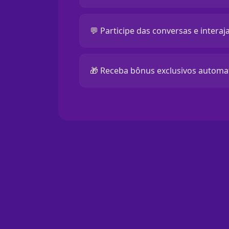
💬 Participe das conversas e interaj
🎁 Receba bônus exclusivos autom