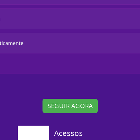
a
aticamente
SEGUIR AGORA
Acessos