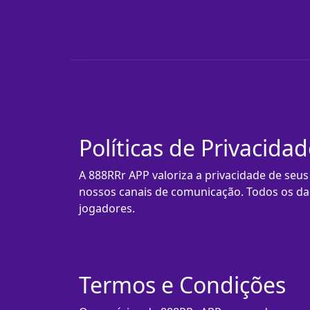
Políticas de Privacida
A 888RRr APP valoriza a privacidade de seu
nossos canais de comunicação. Todos os dad
jogadores.
Termos e Condições