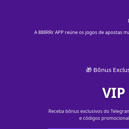
A 888RRr APP reúne os jogos de apostas ma
🎁 Bônus Exclu
VIP
Receba bônus exclusivos do Telegra
e códigos promocionai