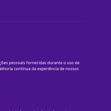
ções pessoais fornecidas durante o uso de
elhoria contínua da experiência de nossos