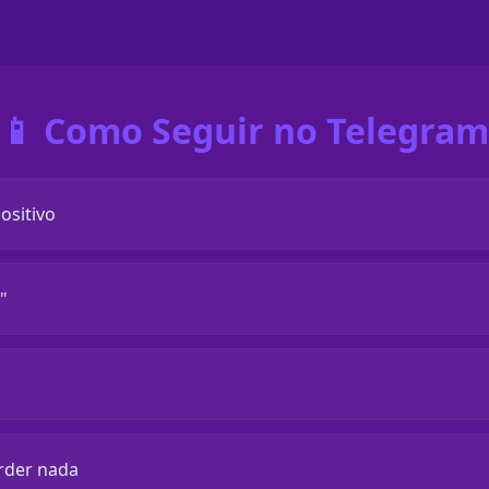
📱 Como Seguir no Telegram
ositivo
"
erder nada