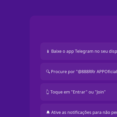
📱 Baixe o app Telegram no seu disp
🔍 Procure por "@888RRr APPOficial
👆 Toque em "Entrar" ou "Join"
🔔 Ative as notificações para não p