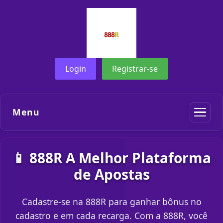
Login
Registrar-se
Menu
📱 888R A Melhor Plataforma
de Apostas
Cadastre-se na 888R para ganhar bônus no
cadastro e em cada recarga. Com a 888R, você