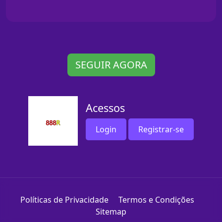
SEGUIR AGORA
Acessos
Login
Registrar-se
Políticas de Privacidade
Termos e Condições
Sitemap