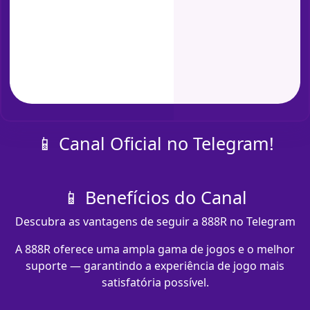
📱 Canal Oficial no Telegram!
📱 Benefícios do Canal
Descubra as vantagens de seguir a 888R no Telegram
A 888R oferece uma ampla gama de jogos e o melhor
suporte — garantindo a experiência de jogo mais
satisfatória possível.