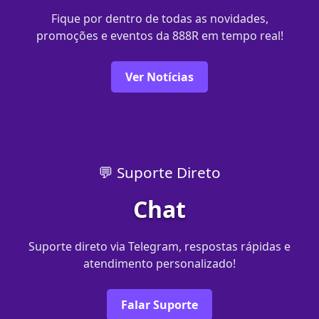
Fique por dentro de todas as novidades,
promoções e eventos da 888R em tempo real!
Ver Notícias
💬 Suporte Direto
Chat
Suporte direto via Telegram, respostas rápidas e
atendimento personalizado!
Falar Suporte