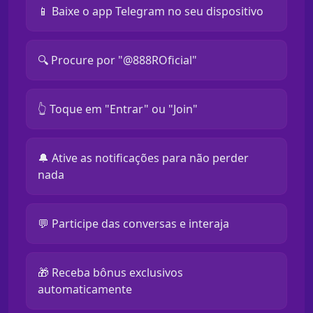
📱 Baixe o app Telegram no seu dispositivo
🔍 Procure por "@888ROficial"
👆 Toque em "Entrar" ou "Join"
🔔 Ative as notificações para não perder
nada
💬 Participe das conversas e interaja
🎁 Receba bônus exclusivos
automaticamente