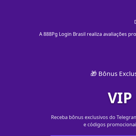
A 888Pg Login Brasil realiza avaliações p
🎁 Bônus Exclu
VIP
Receba bônus exclusivos do Telegra
e códigos promocionai