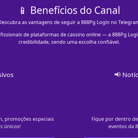
📱 Benefícios do Canal
Descubra as vantagens de seguir a 888Pg Login no Telegra
rofissionais de plataformas de cassino online — a 888Pg L
credibilidade, sendo uma escolha confiável.
sivos
📢 Notí
m, promoções especiais
Fique por dentro d
s únicos!
eventos da 