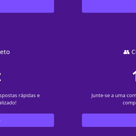
reto
👥 
t
espostas rápidas e
Junte-se a uma com
lizado!
compa
e