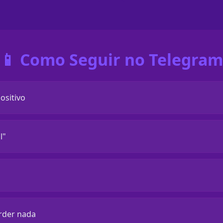
📱 Como Seguir no Telegram
ositivo
l"
erder nada