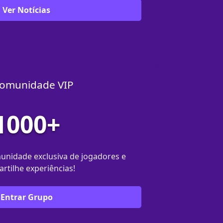
Ver Notícias
Comunidade VIP
1000+
unidade exclusiva de jogadores e
rtilhe experiências!
Entrar Grupo