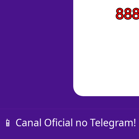
📱 Canal Oficial no Telegram!