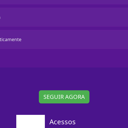
a
aticamente
SEGUIR AGORA
Acessos