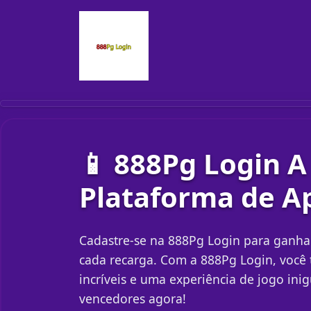
📱 888Pg Login 
Plataforma de A
Cadastre-se na 888Pg Login para ganha
cada recarga. Com a 888Pg Login, você
incríveis e uma experiência de jogo inig
vencedores agora!