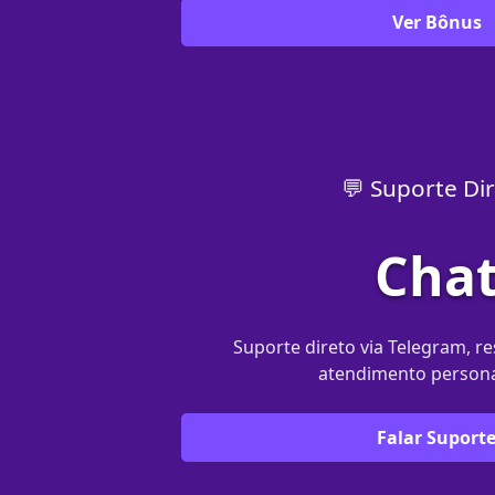
Ver Bônus
💬 Suporte Di
Cha
Suporte direto via Telegram, r
atendimento persona
Falar Suport