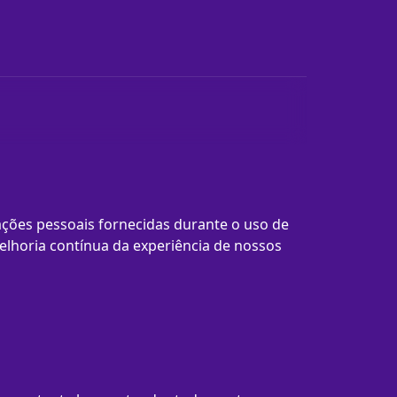
ações pessoais fornecidas durante o uso de
elhoria contínua da experiência de nossos