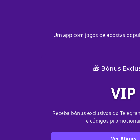
Um app com jogos de apostas popular
🎁 Bônus Exclu
VIP
Receba bônus exclusivos do Telegra
e códigos promocionai
Ver Bônus