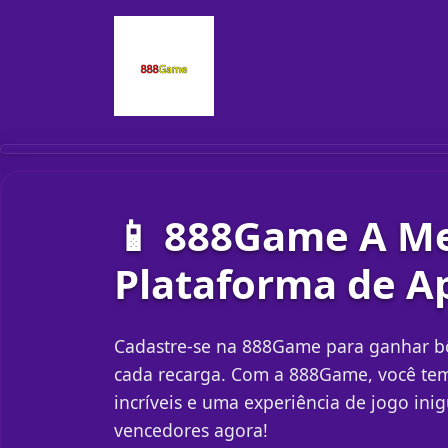
📱 888Game A M
Plataforma de A
Cadastre-se na 888Game para ganhar b
cada recarga. Com a 888Game, você te
incríveis e uma experiência de jogo inig
vencedores agora!