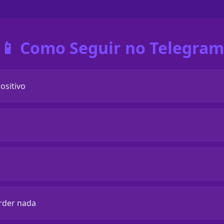
📱 Como Seguir no Telegram
ositivo
erder nada