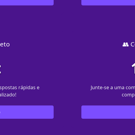
reto
👥 
t
espostas rápidas e
Junte-se a uma com
lizado!
compa
e