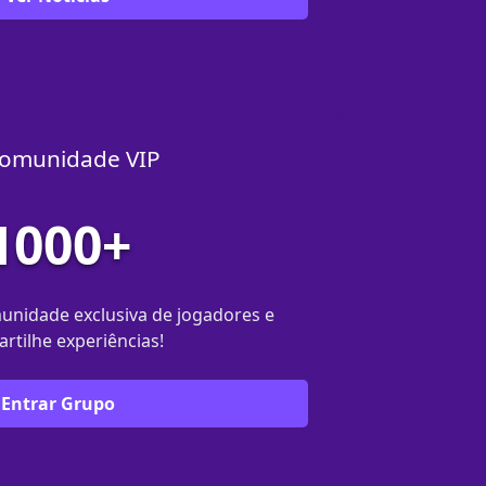
Comunidade VIP
1000+
unidade exclusiva de jogadores e
rtilhe experiências!
Entrar Grupo