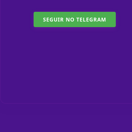
SEGUIR NO TELEGRAM