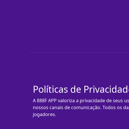
Políticas de Privacida
A 888F APP valoriza a privacidade de seus 
nossos canais de comunicação. Todos os dad
jogadores.