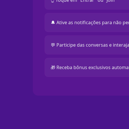
👆 Toque em "Entrar" ou "Join"
🔔 Ative as notificações para não p
💬 Participe das conversas e interaj
🎁 Receba bônus exclusivos autom