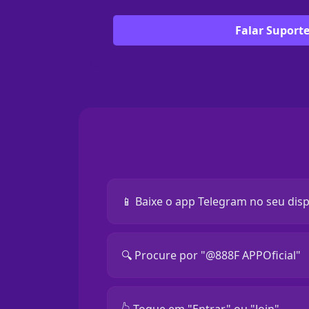
Falar Suport
📱 Baixe o app Telegram no seu disp
🔍 Procure por "@888F APPOficial"