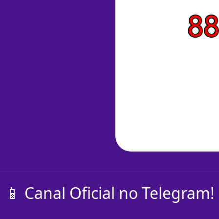
📱 Canal Oficial no Telegram!