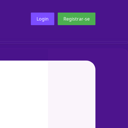
Login
Registrar-se