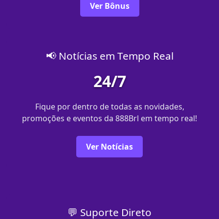
Ver Bônus
📢 Notícias em Tempo Real
24/7
Fique por dentro de todas as novidades,
promoções e eventos da 888Brl em tempo real!
Ver Notícias
💬 Suporte Direto