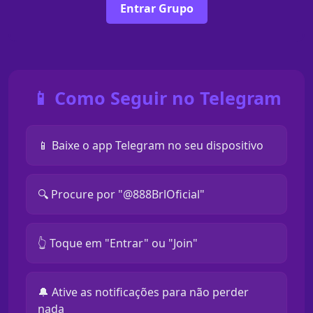
Entrar Grupo
📱 Como Seguir no Telegram
📱 Baixe o app Telegram no seu dispositivo
🔍 Procure por "@888BrlOficial"
👆 Toque em "Entrar" ou "Join"
🔔 Ative as notificações para não perder
nada