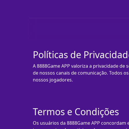
Políticas de Privacida
A 8888Game APP valoriza a privacidade de 
de nossos canais de comunicação. Todos os 
nossos jogadores.
Termos e Condições
Os usuários da 8888Game APP concordam em 