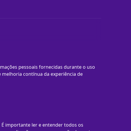
rmações pessoais fornecidas durante o uso
e melhoria contínua da experiência de
É importante ler e entender todos os