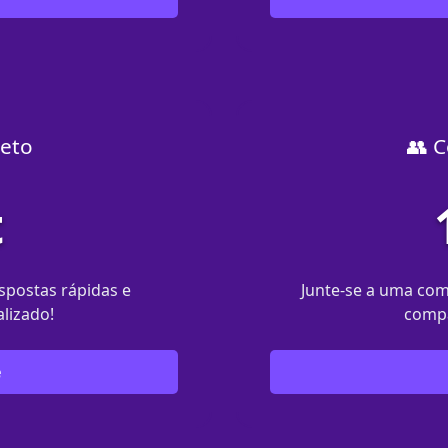
reto
👥 
t
espostas rápidas e
Junte-se a uma com
lizado!
compa
e