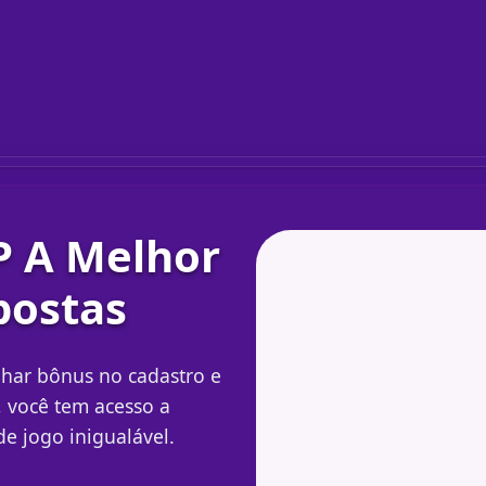
P A Melhor
postas
har bônus no cadastro e
 você tem acesso a
e jogo inigualável.