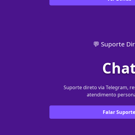
💬 Suporte Di
Cha
Suporte direto via Telegram, r
atendimento persona
Falar Suport