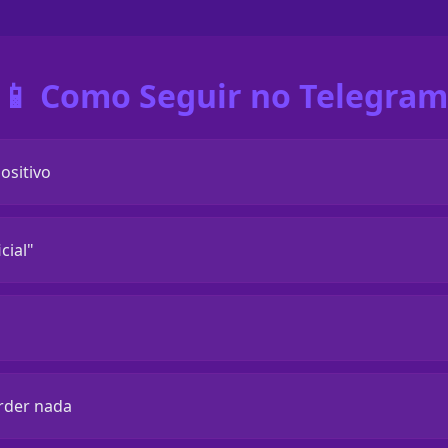
📱 Como Seguir no Telegram
ositivo
cial"
erder nada