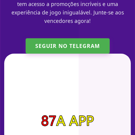
tem acesso a promoções incríveis e uma
experiência de jogo inigualável. Junte-se aos
vencedores agora!
SEGUIR NO TELEGRAM