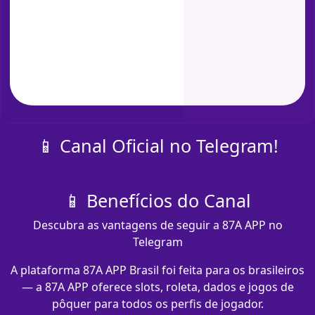
📱 Canal Oficial no Telegram!
📱 Benefícios do Canal
Descubra as vantagens de seguir a 87A APP no
Telegram
A plataforma 87A APP Brasil foi feita para os brasileiros
— a 87A APP oferece slots, roleta, dados e jogos de
pôquer para todos os perfis de jogador.