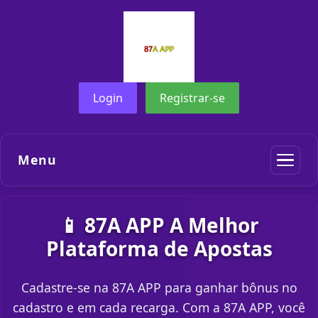
Login
Registrar-se
Menu
📱 87A APP A Melhor
Plataforma de Apostas
Cadastre-se na 87A APP para ganhar bônus no
cadastro e em cada recarga. Com a 87A APP, você