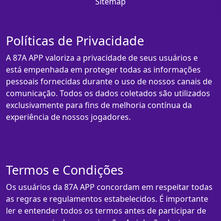
Sitemap
Políticas de Privacidade
A 87A APP valoriza a privacidade de seus usuários e
está empenhada em proteger todas as informações
pessoais fornecidas durante o uso de nossos canais de
comunicação. Todos os dados coletados são utilizados
exclusivamente para fins de melhoria contínua da
experiência de nossos jogadores.
Termos e Condições
Os usuários da 87A APP concordam em respeitar todas
as regras e regulamentos estabelecidos. É importante
ler e entender todos os termos antes de participar de