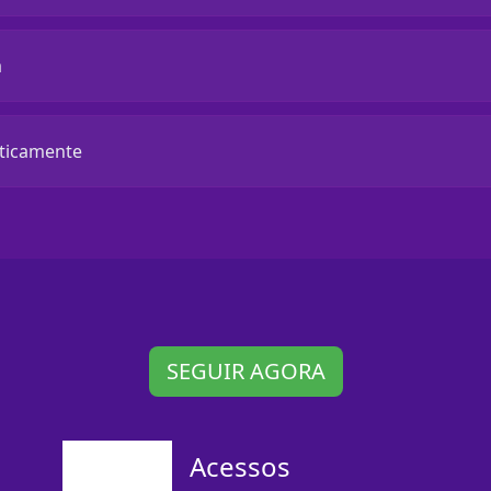
a
aticamente
SEGUIR AGORA
Acessos