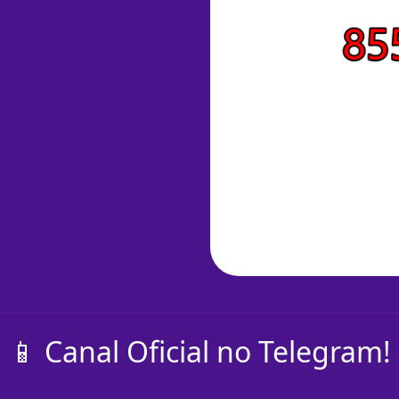
📱 Canal Oficial no Telegram!