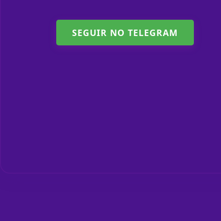
SEGUIR NO TELEGRAM