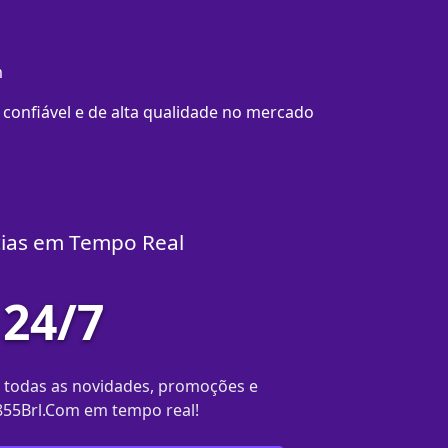
m
confiável e de alta qualidade no mercado
cias em Tempo Real
24/7
e todas as novidades, promoções e
855Brl.Com em tempo real!