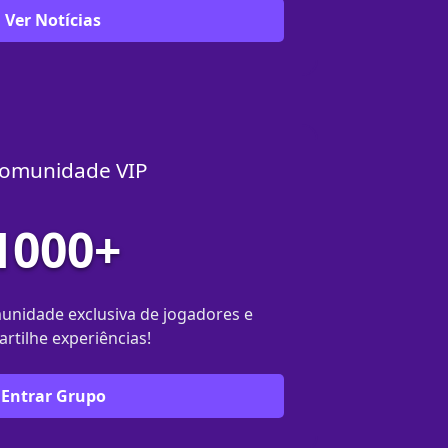
Ver Notícias
Comunidade VIP
1000+
unidade exclusiva de jogadores e
rtilhe experiências!
Entrar Grupo