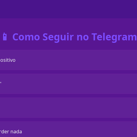
📱 Como Seguir no Telegram
ositivo
"
erder nada