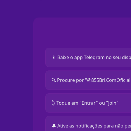
📱 Baixe o app Telegram no seu disp
🔍 Procure por "@855Brl.ComOficial
👆 Toque em "Entrar" ou "Join"
🔔 Ative as notificações para não p