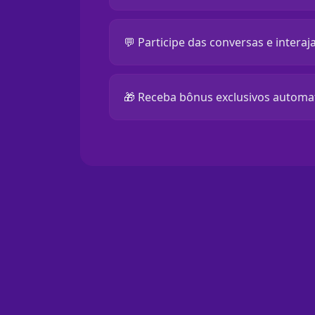
💬 Participe das conversas e interaj
🎁 Receba bônus exclusivos autom