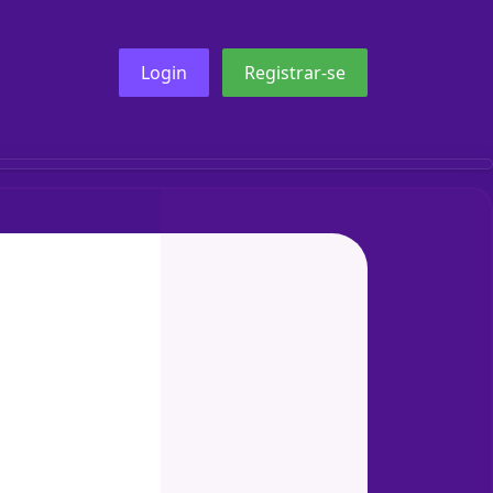
Login
Registrar-se