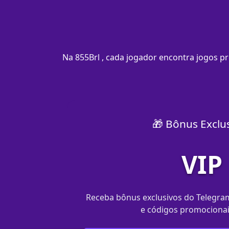
Na 855Brl , cada jogador encontra jogos 
🎁 Bônus Exclu
VIP
Receba bônus exclusivos do Telegra
e códigos promocionai