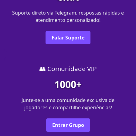
Suporte direto via Telegram, respostas rápidas e
atendimento personalizado!
Falar Suporte
👥 Comunidade VIP
1000+
Junte-se a uma comunidade exclusiva de
jogadores e compartilhe experiências!
Entrar Grupo