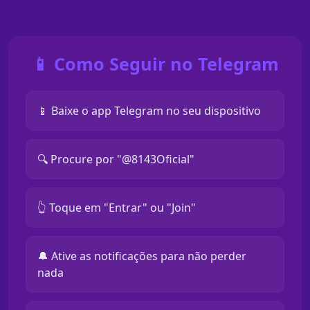
📱 Como Seguir no Telegram
📱 Baixe o app Telegram no seu dispositivo
🔍 Procure por "@8143Oficial"
👆 Toque em "Entrar" ou "Join"
🔔 Ative as notificações para não perder
nada