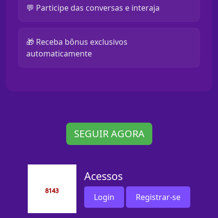
💬 Participe das conversas e interaja
🎁 Receba bônus exclusivos
automaticamente
SEGUIR AGORA
Acessos
Login
Registrar-se