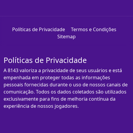
Políticas de Privacidade
Termos e Condições
Sitemap
Políticas de Privacidade
A 8143 valoriza a privacidade de seus usuários e está
empenhada em proteger todas as informações
pessoais fornecidas durante o uso de nossos canais de
comunicação. Todos os dados coletados são utilizados
exclusivamente para fins de melhoria contínua da
experiência de nossos jogadores.