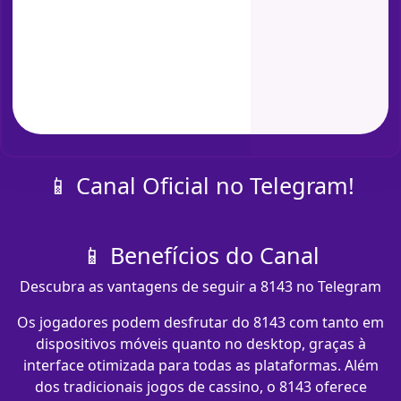
📱 Canal Oficial no Telegram!
📱 Benefícios do Canal
Descubra as vantagens de seguir a 8143 no Telegram
Os jogadores podem desfrutar do 8143 com​ tanto em
dispositivos móveis quanto no desktop, graças à
interface otimizada para todas as plataformas. Além
dos tradicionais jogos de cassino, o 8143 oferece