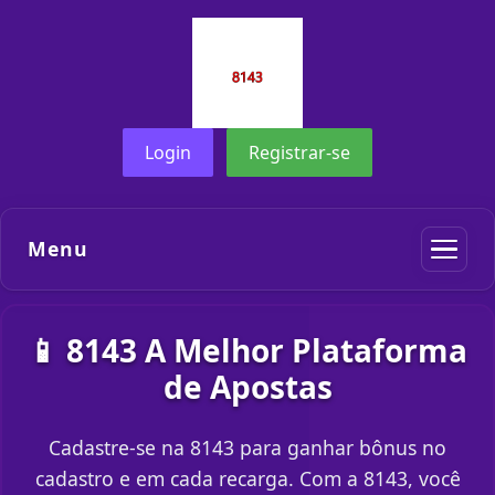
Login
Registrar-se
Menu
📱 8143 A Melhor Plataforma
de Apostas
Cadastre-se na 8143 para ganhar bônus no
cadastro e em cada recarga. Com a 8143, você