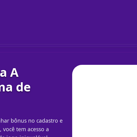
a A
ma de
nhar bônus no cadastro e
, você tem acesso a