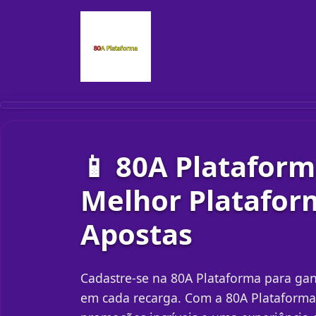
📱 80A Plataform
Melhor Platafor
Apostas
Cadastre-se na 80A Plataforma para ga
em cada recarga. Com a 80A Plataforma