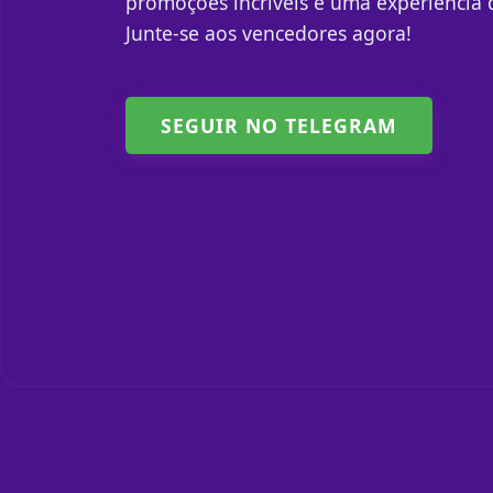
promoções incríveis e uma experiência d
Junte-se aos vencedores agora!
SEGUIR NO TELEGRAM