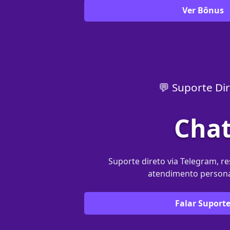
Ver Bônus
💬 Suporte Di
Cha
Suporte direto via Telegram, r
atendimento persona
Falar Suport