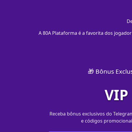
De
A 80A Plataforma é a favorita dos jogador
🎁 Bônus Exclu
VIP
Receba bônus exclusivos do Telegra
e códigos promocionai