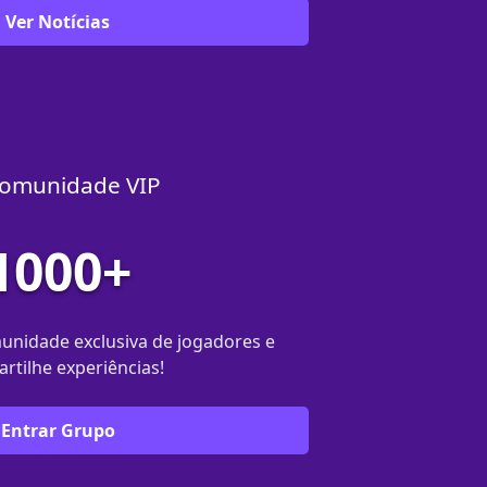
Ver Notícias
Comunidade VIP
1000+
unidade exclusiva de jogadores e
rtilhe experiências!
Entrar Grupo