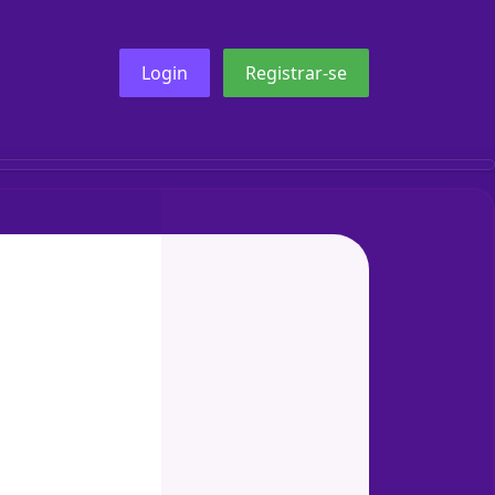
Login
Registrar-se