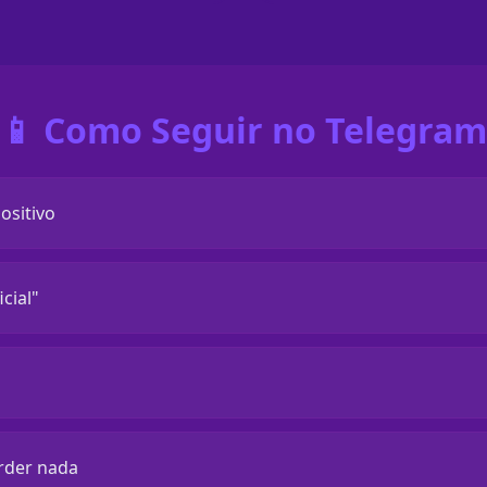
📱 Como Seguir no Telegram
ositivo
cial"
erder nada