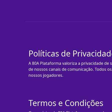
Políticas de Privacida
A 80A Plataforma valoriza a privacidade de
de nossos canais de comunicação. Todos os 
nossos jogadores.
Termos e Condições