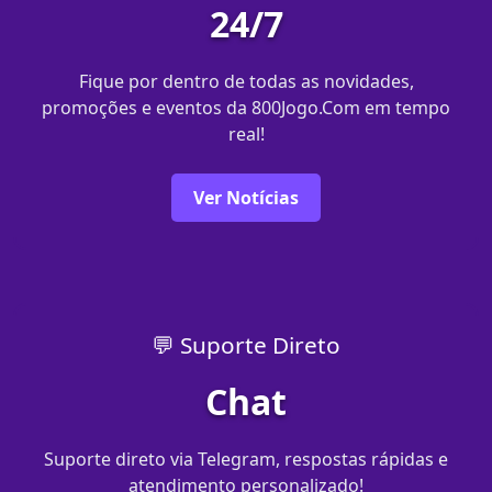
24/7
Fique por dentro de todas as novidades,
promoções e eventos da 800Jogo.Com em tempo
real!
Ver Notícias
💬 Suporte Direto
Chat
Suporte direto via Telegram, respostas rápidas e
atendimento personalizado!