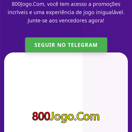
800Jogo.Com, você tem acesso a promoções
incríveis e uma experiência de jogo inigualável.
Junte-se aos vencedores agora!
SEGUIR NO TELEGRAM