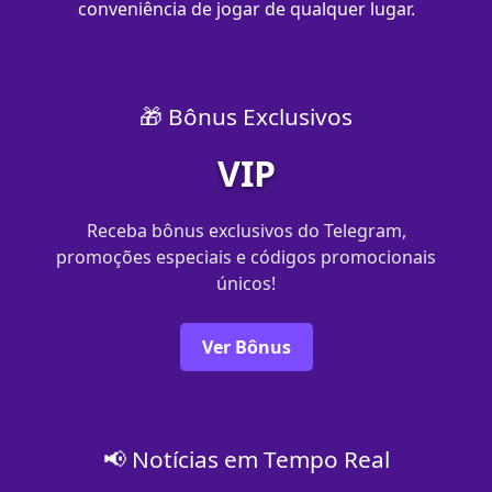
conveniência de jogar de qualquer lugar.
🎁 Bônus Exclusivos
VIP
Receba bônus exclusivos do Telegram,
promoções especiais e códigos promocionais
únicos!
Ver Bônus
📢 Notícias em Tempo Real