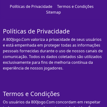
Políticas de Privacidade
Termos e Condições
Sitemap
Políticas de Privacidade
A 800Jogo.Com valoriza a privacidade de seus usuários
e está empenhada em proteger todas as informações
pessoais fornecidas durante o uso de nossos canais de
comunicação. Todos os dados coletados são utilizados
exclusivamente para fins de melhoria contínua da
experiência de nossos jogadores.
Termos e Condições
Os usuários da 800Jogo.Com concordam em respeitar