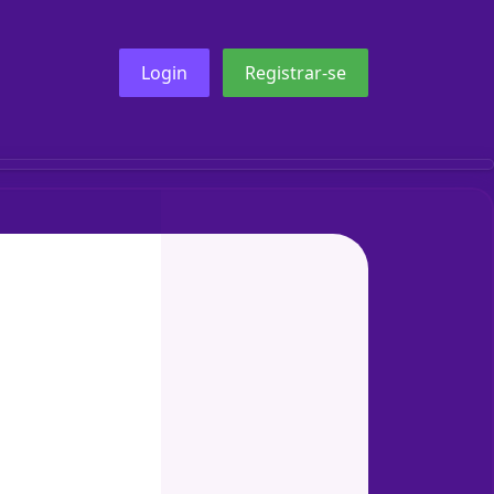
Login
Registrar-se