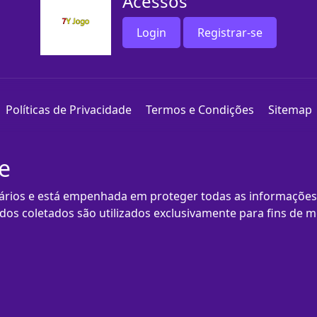
Acessos
Login
Registrar-se
Políticas de Privacidade
Termos e Condições
Sitemap
de
suários e está empenhada em proteger todas as informações
os coletados são utilizados exclusivamente para fins de m