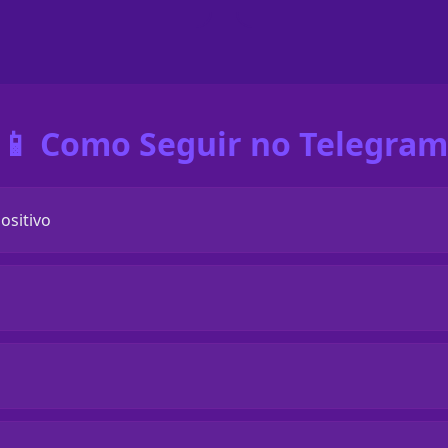
📱 Como Seguir no Telegram
ositivo