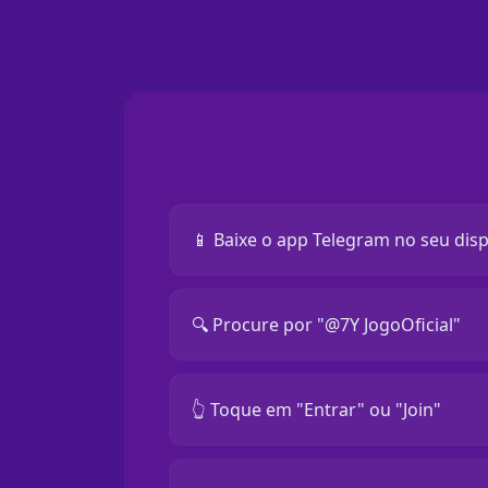
📱 Baixe o app Telegram no seu disp
🔍 Procure por "@7Y JogoOficial"
👆 Toque em "Entrar" ou "Join"