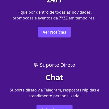
Fique por dentro de todas as novidades,
promoções e eventos da 7YZZ em tempo real!
Ver Notícias
💬 Suporte Direto
Chat
Suporte direto via Telegram, respostas rápidas e
atendimento personalizado!