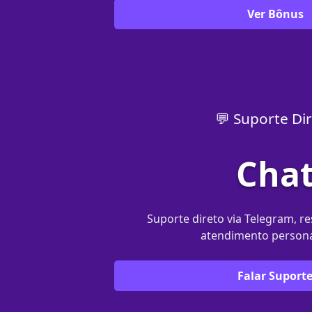
Ver Bônus
💬 Suporte Di
Cha
Suporte direto via Telegram, r
atendimento persona
Falar Suport