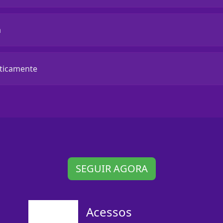
a
aticamente
SEGUIR AGORA
Acessos