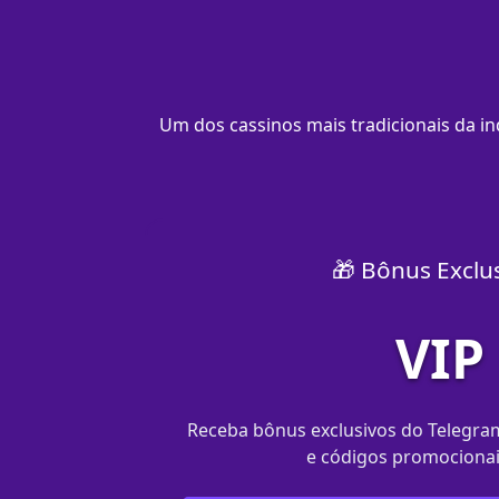
Um dos cassinos mais tradicionais da in
🎁 Bônus Exclu
VIP
Receba bônus exclusivos do Telegra
e códigos promocionai