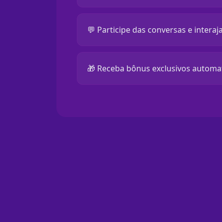
💬 Participe das conversas e interaj
🎁 Receba bônus exclusivos autom