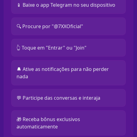
📱 Baixe o app Telegram no seu dispositivo
🔍 Procure por "@7XXOficial"
👆 Toque em "Entrar" ou "Join"
🔔 Ative as notificações para não perder
nada
💬 Participe das conversas e interaja
🎁 Receba bônus exclusivos
automaticamente