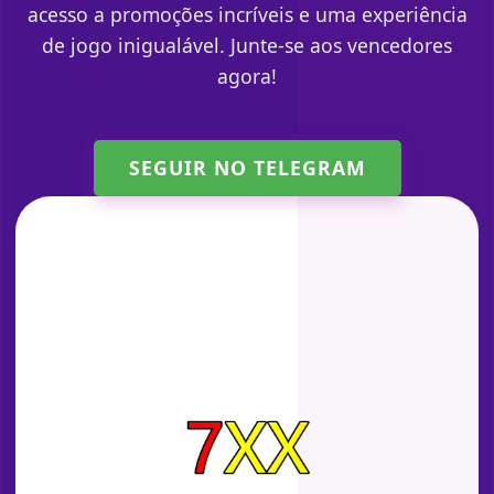
acesso a promoções incríveis e uma experiência
de jogo inigualável. Junte-se aos vencedores
agora!
SEGUIR NO TELEGRAM