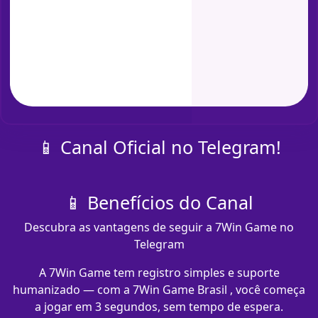
📱 Canal Oficial no Telegram!
📱 Benefícios do Canal
Descubra as vantagens de seguir a 7Win Game no
Telegram
A 7Win Game tem registro simples e suporte
humanizado — com a 7Win Game Brasil , você começa
a jogar em 3 segundos, sem tempo de espera.