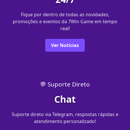
Fique por dentro de todas as novidades,
promoções e eventos da 7Win Game em tempo
real!
Ver Notícias
💬 Suporte Direto
Chat
Suporte direto via Telegram, respostas rápidas e
atendimento personalizado!