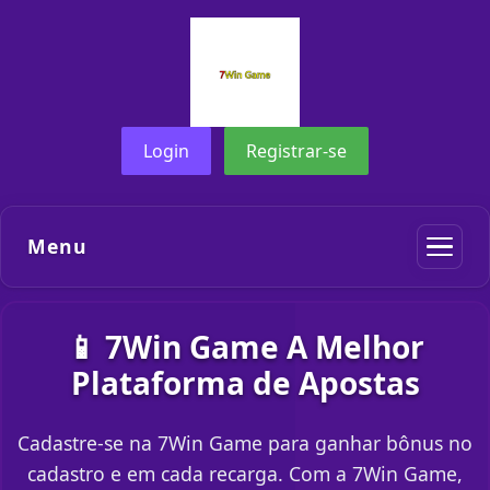
Login
Registrar-se
Menu
📱 7Win Game A Melhor
Plataforma de Apostas
Cadastre-se na 7Win Game para ganhar bônus no
cadastro e em cada recarga. Com a 7Win Game,