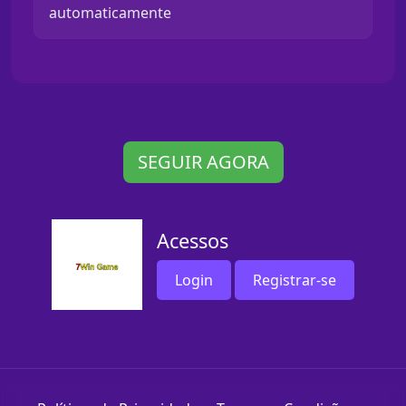
automaticamente
SEGUIR AGORA
Acessos
Login
Registrar-se