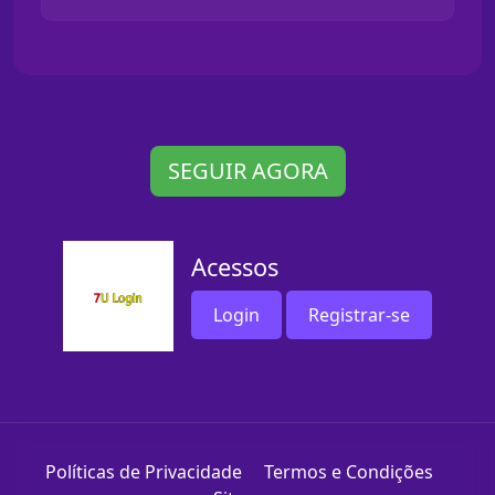
SEGUIR AGORA
Acessos
Login
Registrar-se
Políticas de Privacidade
Termos e Condições