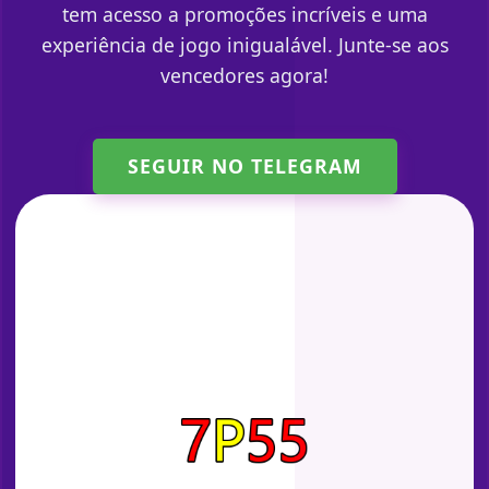
tem acesso a promoções incríveis e uma
experiência de jogo inigualável. Junte-se aos
vencedores agora!
SEGUIR NO TELEGRAM