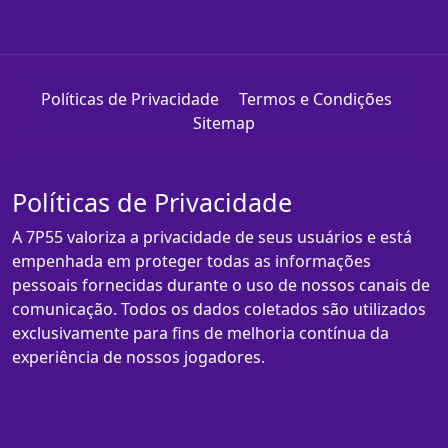
Políticas de Privacidade
Termos e Condições
Sitemap
Políticas de Privacidade
A 7P55 valoriza a privacidade de seus usuários e está
empenhada em proteger todas as informações
pessoais fornecidas durante o uso de nossos canais de
comunicação. Todos os dados coletados são utilizados
exclusivamente para fins de melhoria contínua da
experiência de nossos jogadores.