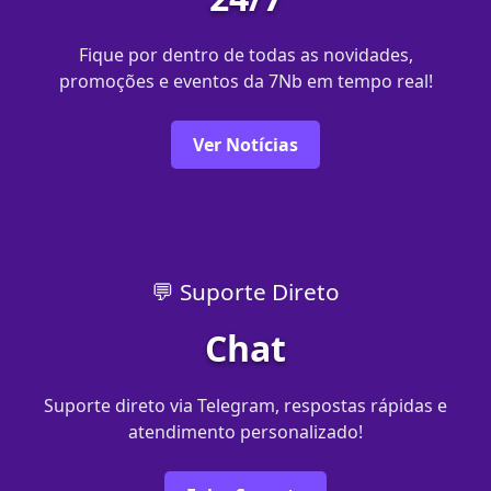
Fique por dentro de todas as novidades,
promoções e eventos da 7Nb em tempo real!
Ver Notícias
💬 Suporte Direto
Chat
Suporte direto via Telegram, respostas rápidas e
atendimento personalizado!