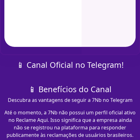
📱 Canal Oficial no Telegram!
📱 Benefícios do Canal
Descubra as vantagens de seguir a 7Nb no Telegram
Até o momento, a 7Nb não possui um perfil oficial ativo
no Reclame Aqui. Isso significa que a empresa ainda
não se registrou na plataforma para responder
publicamente às reclamações de usuários brasileiros.