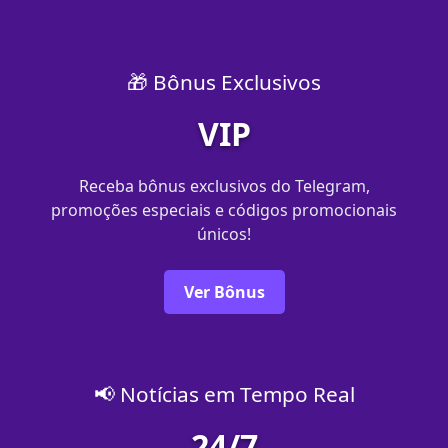
🎁 Bônus Exclusivos
VIP
Receba bônus exclusivos do Telegram,
promoções especiais e códigos promocionais
únicos!
Ver Bônus
📢 Notícias em Tempo Real
24/7