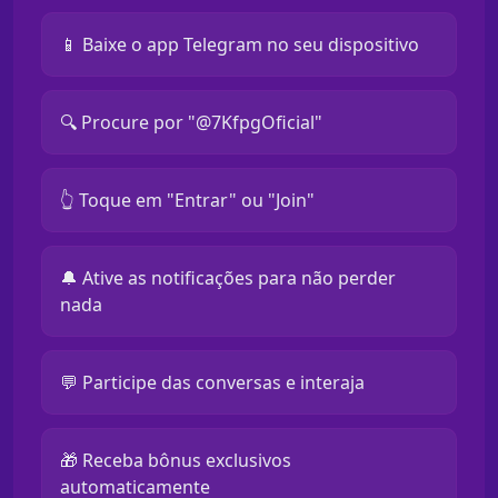
📱 Baixe o app Telegram no seu dispositivo
🔍 Procure por "@7KfpgOficial"
👆 Toque em "Entrar" ou "Join"
🔔 Ative as notificações para não perder
nada
💬 Participe das conversas e interaja
🎁 Receba bônus exclusivos
automaticamente