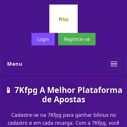
Login
Registrar-se
Menu
📱 7Kfpg A Melhor Plataforma
de Apostas
Cadastre-se na 7Kfpg para ganhar bônus no
cadastro e em cada recarga. Com a 7Kfpg, você