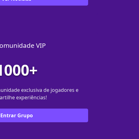
Comunidade VIP
1000+
unidade exclusiva de jogadores e
rtilhe experiências!
Entrar Grupo