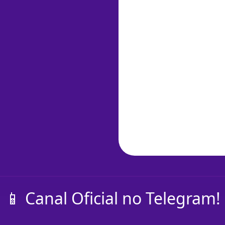
📱 Canal Oficial no Telegram!