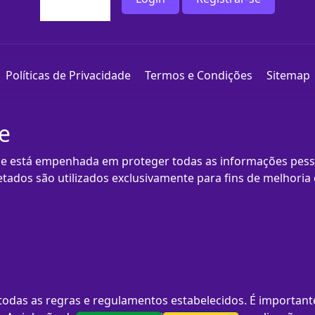
Políticas de Privacidade
Termos e Condições
Sitemap
de
ios e está empenhada em proteger todas as informações pes
tados são utilizados exclusivamente para fins de melhoria
todas as regras e regulamentos estabelecidos. É important