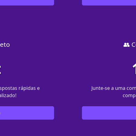
reto
👥 
t
espostas rápidas e
Junte-se a uma com
lizado!
compa
e