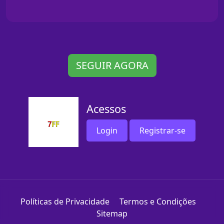
SEGUIR AGORA
Acessos
Login
Registrar-se
Políticas de Privacidade
Termos e Condições
Sitemap