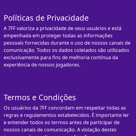
Políticas de Privacidade
A 7FF valoriza a privacidade de seus usuários e está
empenhada em proteger todas as informações
pessoais fornecidas durante o uso de nossos canais de
comunicação. Todos os dados coletados são utilizados
exclusivamente para fins de melhoria contínua da
experiência de nossos jogadores.
Termos e Condições
Os usuários da 7FF concordam em respeitar todas as
regras e regulamentos estabelecidos. É importante ler
e entender todos os termos antes de participar de
nossos canais de comunicação. A violação destes