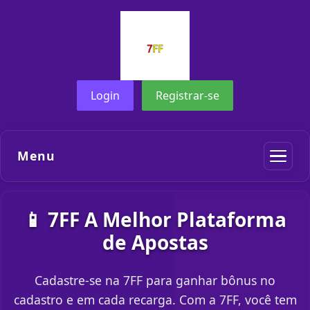
Login
Registrar-se
Menu
📱 7FF A Melhor Plataforma
de Apostas
Cadastre-se na 7FF para ganhar bônus no
cadastro e em cada recarga. Com a 7FF, você tem