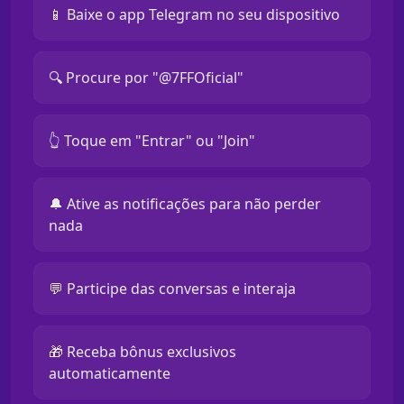
📱 Baixe o app Telegram no seu dispositivo
🔍 Procure por "@7FFOficial"
👆 Toque em "Entrar" ou "Join"
🔔 Ative as notificações para não perder
nada
💬 Participe das conversas e interaja
🎁 Receba bônus exclusivos
automaticamente