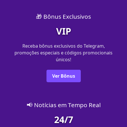
🎁 Bônus Exclusivos
VIP
Receba bônus exclusivos do Telegram,
promoções especiais e códigos promocionais
únicos!
Ver Bônus
📢 Notícias em Tempo Real
24/7