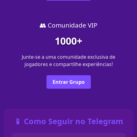
👥 Comunidade VIP
1000+
Junte-se a uma comunidade exclusiva de
jogadores e compartilhe experiências!
Entrar Grupo
📱 Como Seguir no Telegram