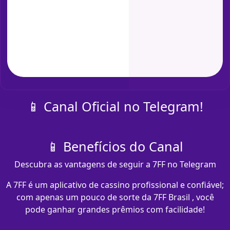
📱 Canal Oficial no Telegram!
📱 Benefícios do Canal
Descubra as vantagens de seguir a 7FF no Telegram
A 7FF é um aplicativo de cassino profissional e confiável;
com apenas um pouco de sorte da 7FF Brasil , você
pode ganhar grandes prêmios com facilidade!