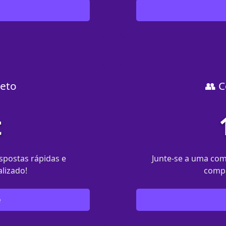
reto
👥 
t
espostas rápidas e
Junte-se a uma com
lizado!
compa
e