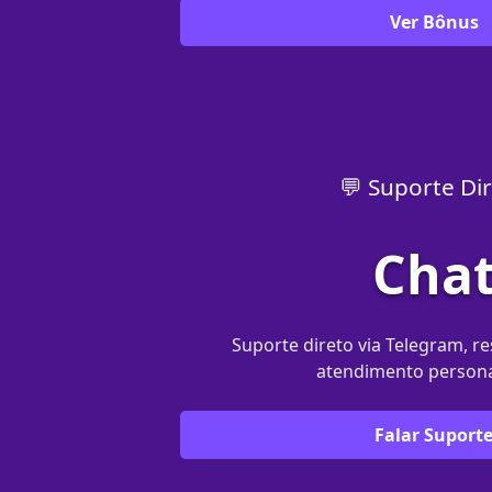
Ver Bônus
💬 Suporte Di
Cha
Suporte direto via Telegram, r
atendimento persona
Falar Suport