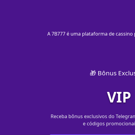
A 7B777 é uma plataforma de cassino p
🎁 Bônus Exclu
VIP
Receba bônus exclusivos do Telegra
e códigos promocionai