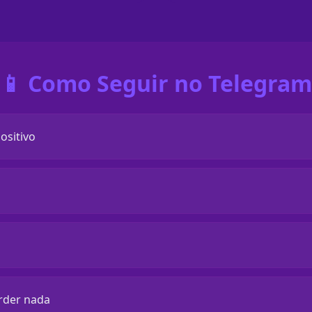
📱 Como Seguir no Telegram
ositivo
erder nada