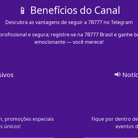
📱 Benefícios do Canal
Descubra as vantagens de seguir a 7B777 no Telegram
rofissional e segura; registre-se na 7B777 Brasil e ganhe 
emocionante — você merece!
sivos
📢 Notí
m, promoções especiais
Fique por dentro d
s únicos!
eventos 