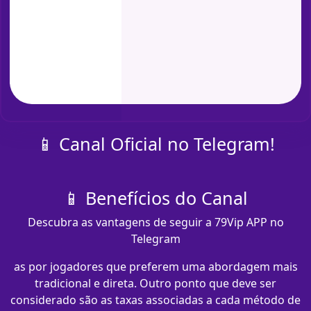
📱 Canal Oficial no Telegram!
📱 Benefícios do Canal
Descubra as vantagens de seguir a 79Vip APP no
Telegram
as por jogadores que preferem uma abordagem mais
tradicional e direta. Outro ponto que deve ser
considerado são as taxas associadas a cada método de