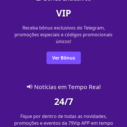
VIP
Receba bônus exclusivos do Telegram,
promoções especiais e códigos promocionais
únicos!
Ver Bônus
📢 Notícias em Tempo Real
24/7
Fique por dentro de todas as novidades,
promoções e eventos da 79Vip APP em tempo