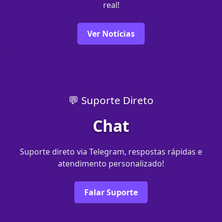
real!
Ver Notícias
💬 Suporte Direto
Chat
Suporte direto via Telegram, respostas rápidas e
atendimento personalizado!
Falar Suporte