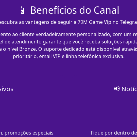
📱 Benefícios do Canal
escubra as vantagens de seguir a 79M Game Vip no Telegr
mento ao cliente verdadeiramente personalizado, com um r
ível de atendimento garante que você receba soluções rápi
o nível Bronze. O suporte dedicado está disponível através 
prioritário, email VIP e linha telefônica exclusiva.
sivos
📢 Notí
m, promoções especiais
Fique por dentro d