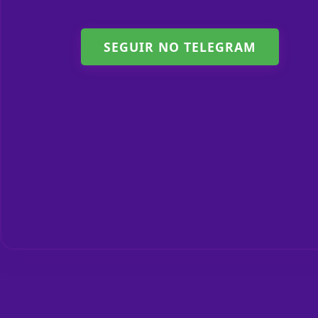
SEGUIR NO TELEGRAM