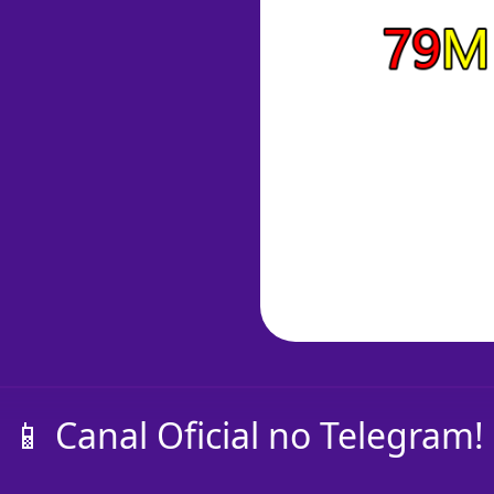
📱 Canal Oficial no Telegram!