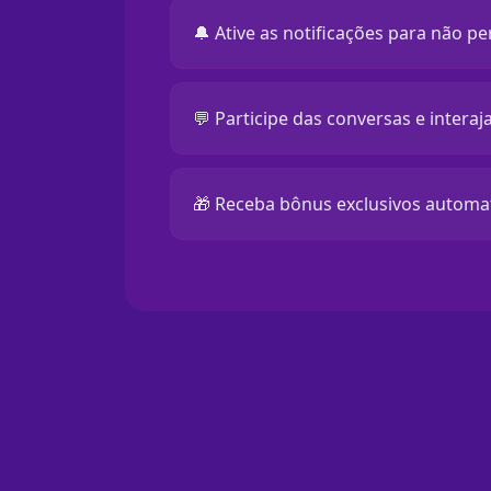
🔔 Ative as notificações para não p
💬 Participe das conversas e interaj
🎁 Receba bônus exclusivos autom