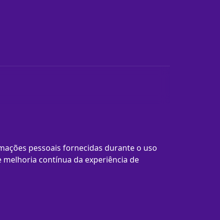
rmações pessoais fornecidas durante o uso
e melhoria contínua da experiência de