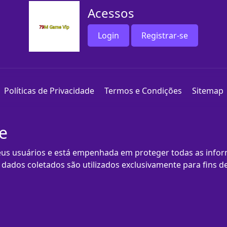
Acessos
Login
Registrar-se
Políticas de Privacidade
Termos e Condições
Sitemap
de
seus usuários e está empenhada em proteger todas as info
dados coletados são utilizados exclusivamente para fins d