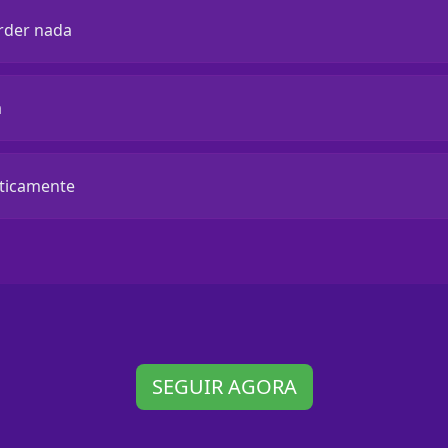
erder nada
a
aticamente
SEGUIR AGORA