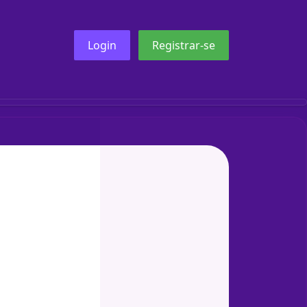
Login
Registrar-se