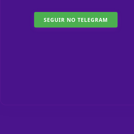
SEGUIR NO TELEGRAM