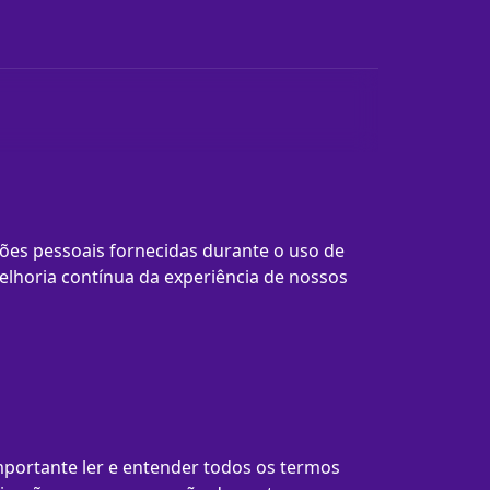
ões pessoais fornecidas durante o uso de
elhoria contínua da experiência de nossos
portante ler e entender todos os termos