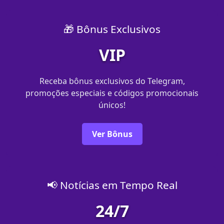
🎁 Bônus Exclusivos
VIP
Receba bônus exclusivos do Telegram,
promoções especiais e códigos promocionais
únicos!
Ver Bônus
📢 Notícias em Tempo Real
24/7