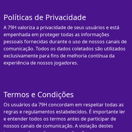
Políticas de Privacidade
A 79H valoriza a privacidade de seus usuários e está
empenhada em proteger todas as informações
pessoais fornecidas durante o uso de nossos canais de
comunicação. Todos os dados coletados são utilizados
exclusivamente para fins de melhoria contínua da
experiência de nossos jogadores.
Termos e Condições
Os usuários da 79H concordam em respeitar todas as
regras e regulamentos estabelecidos. É importante ler
e entender todos os termos antes de participar de
nossos canais de comunicação. A violação destes