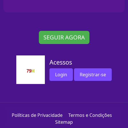
SEGUIR AGORA
Acessos
Login
Registrar-se
Políticas de Privacidade
Termos e Condições
Sitemap