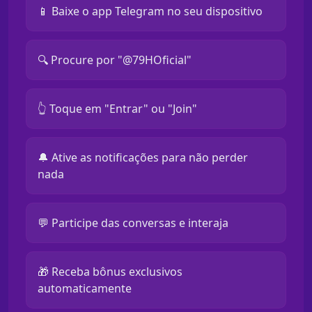
📱 Baixe o app Telegram no seu dispositivo
🔍 Procure por "@79HOficial"
👆 Toque em "Entrar" ou "Join"
🔔 Ative as notificações para não perder
nada
💬 Participe das conversas e interaja
🎁 Receba bônus exclusivos
automaticamente